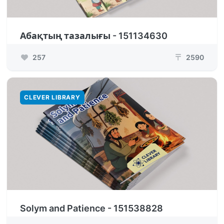
Абақтың тазалығы - 151134630
257
2590
₸
CLEVER LIBRARY
Solym and Patience - 151538828