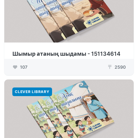
Шымыр атаның шыдамы - 151134614
107
2590
₸
CLEVER LIBRARY