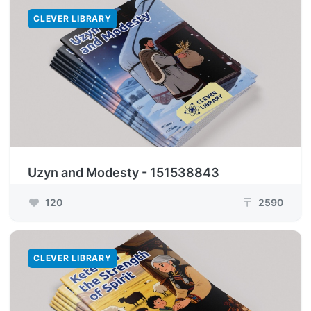
CLEVER LIBRARY
Uzyn and Modesty - 151538843
120
2590
₸
CLEVER LIBRARY