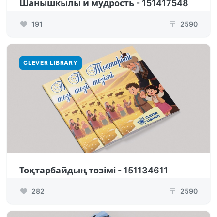
Шанышкылы и мудрость - 151417548
191
2590
₸
CLEVER LIBRARY
Тоқтарбайдың төзімі - 151134611
282
2590
₸