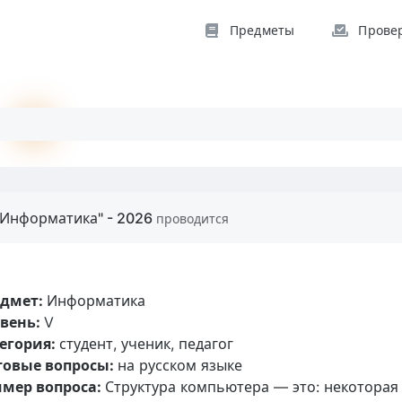
Предметы
Прове
"Информатика" - 2026
проводится
едмет:
Информатика
вень:
V
егория:
студент, ученик, педагог
товые вопросы:
на русском языке
мер вопроса:
Структура компьютера — это: некоторая