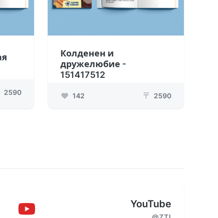
Колденен и
ая
дружелюбие -
151417512
2590
142
2590
₸
YouTube
@ZTI