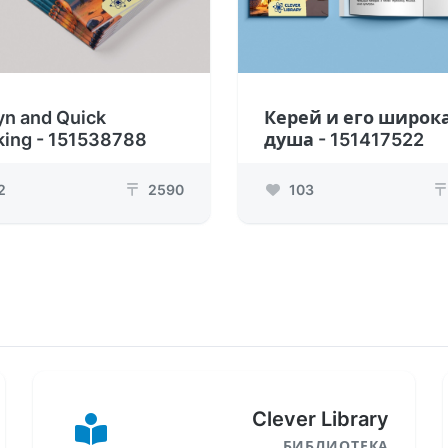
yn and Quick
Керей и его широк
king - 151538788
душа - 151417522
2
2590
103
₸
₸
Clever Library
БИБЛИОТЕКА