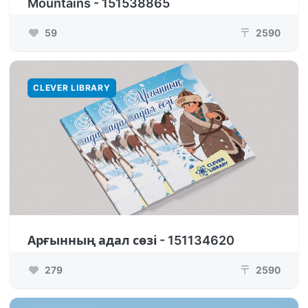
Mountains - 151538865
59
2590
₸
CLEVER LIBRARY
Арғынның адал сөзі - 151134620
279
2590
₸