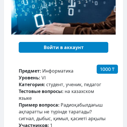
Войти в аккаунт
1000 ₸
Предмет:
Информатика
Уровень:
VI
Категория:
студент, ученик, педагог
Тестовые вопросы:
на казахском
языке
Пример вопроса:
Радиоқабылдағыш
ақпаратты не түрінде таратады?
сигнал, дыбыс, қимыл, қасиеті арқылы
Участников:
1