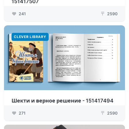
151417507
241
2590
₸
CLEVER LIBRARY
Шекти и верное решение - 151417494
271
2590
₸