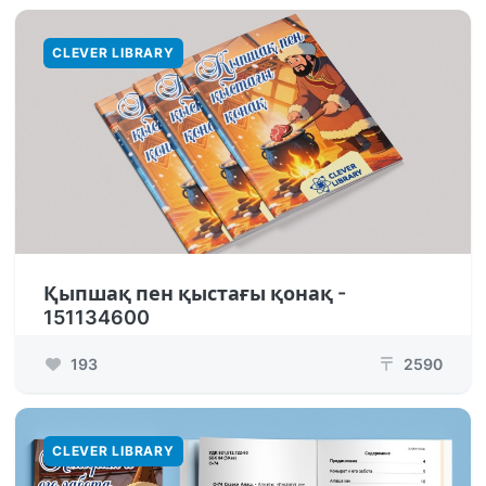
CLEVER LIBRARY
Қыпшақ пен қыстағы қонақ -
151134600
193
2590
₸
CLEVER LIBRARY