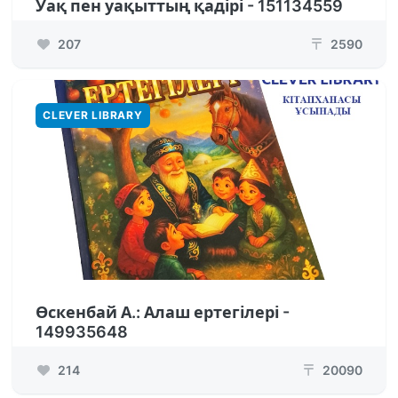
Уақ пен уақыттың қадірі - 151134559
207
2590
₸
CLEVER LIBRARY
Өскенбай А.: Алаш ертегілері -
149935648
214
20090
₸