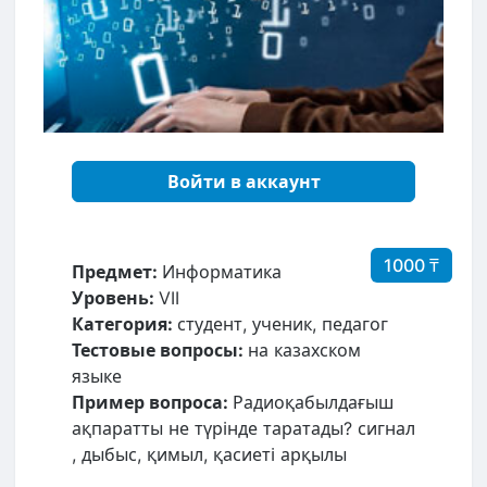
Войти в аккаунт
1000 ₸
Предмет:
Информатика
Уровень:
VII
Категория:
студент, ученик, педагог
Тестовые вопросы:
на казахском
языке
Пример вопроса:
Радиоқабылдағыш
ақпаратты не түрінде таратады? сигнал
, дыбыс, қимыл, қасиеті арқылы