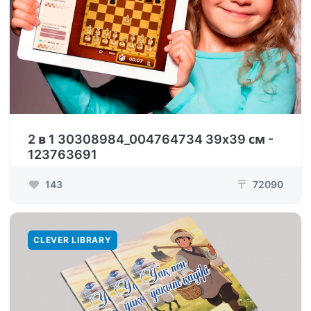
2 в 1 30308984_004764734 39x39 см -
123763691
143
72090
₸
CLEVER LIBRARY