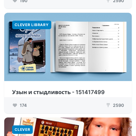
190
2590
₸
CLEVER LIBRARY
Узын и стыдливость - 151417499
174
2590
₸
CLEVER