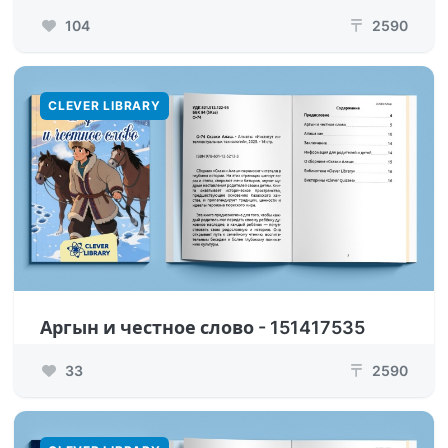
104
2590
₸
CLEVER LIBRARY
Аргын и честное слово - 151417535
33
2590
₸