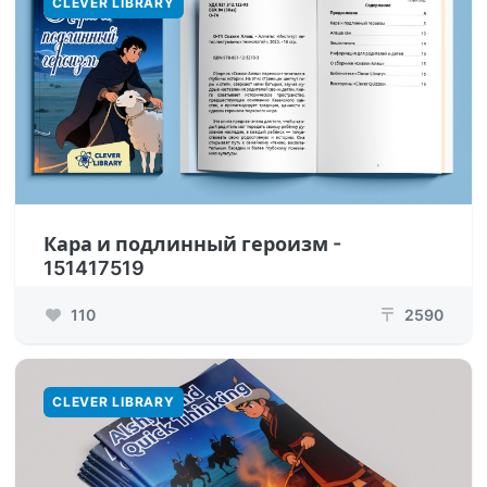
CLEVER LIBRARY
Кара и подлинный героизм -
151417519
110
2590
₸
CLEVER LIBRARY