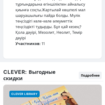
тұрғындарына егіншілікпен айналысу
қиынға соқты.Жартылай көшпелі мал
шаруашылығы пайда болды. Мүлік
теңсіздігі келе-келе әлеуметтік
теңсіздікті тудырды. Бұл қай кезең?
Қола дәуірі, Мезолит, Неолит, Темір
дәуірі
Участников:
11
CLEVER:
Выгодные
Подробнее
скидки
CLEVER LIBRARY