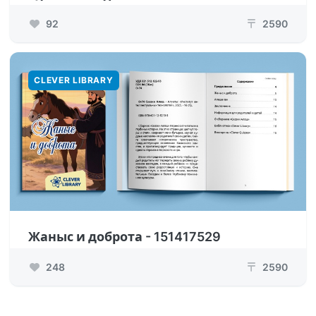
92
2590
₸
CLEVER LIBRARY
Жаныс и доброта - 151417529
248
2590
₸