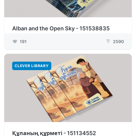
Alban and the Open Sky - 151538835
191
2590
₸
CLEVER LIBRARY
Құланың құрметі - 151134552