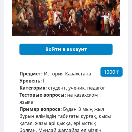
Войти в аккаунт
1000 ₸
Предмет:
История Казахстана
Уровень:
I
Категория:
студент, ученик, педагог
Тестовые вопросы:
на казахском
языке
Пример вопроса:
Бұдан 3 мың жыл
бұрын еліміздің табиғаты құрғақ, қысы
қатал, жазы әрі қысқа, әрі ыстық
болған. Мұндай жағдайда еліміздің