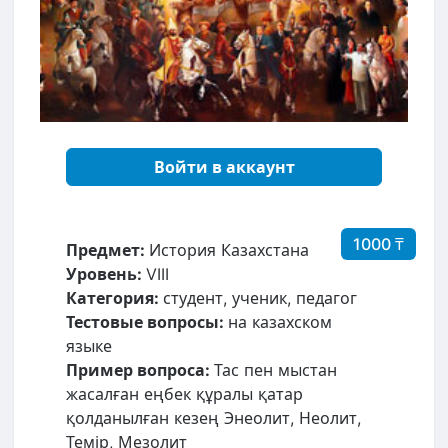
Войти в аккаунт
1000 ₸
Предмет:
История Казахстана
Уровень:
VIII
Категория:
студент, ученик, педагог
Тестовые вопросы:
на казахском
языке
Пример вопроса:
Тас пен мыстан
жасалған еңбек құралы қатар
қолданылған кезең Энеолит, Неолит,
Темір, Мезолит