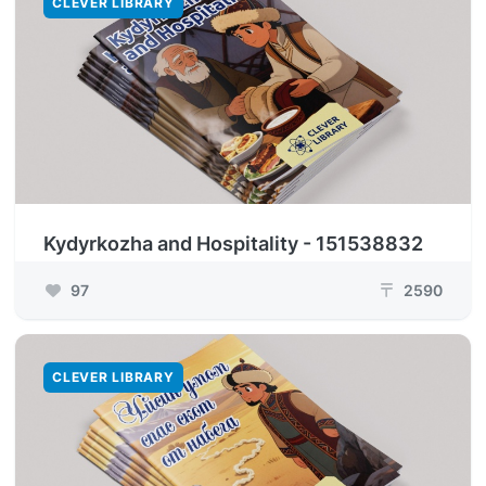
CLEVER LIBRARY
Kydyrkozha and Hospitality - 151538832
97
2590
₸
CLEVER LIBRARY