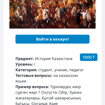
Войти в аккаунт
1000 ₸
Предмет:
История Казахстана
Уровень:
I
Категория:
студент, ученик, педагог
Тестовые вопросы:
на казахском
языке
Пример вопроса:
Түркілердің өмір
сүрген жері ? Оңтүстік Сібір, Хуанкэ
жағалаулары, Қытай шекарасының
батысы, Орталық Азия