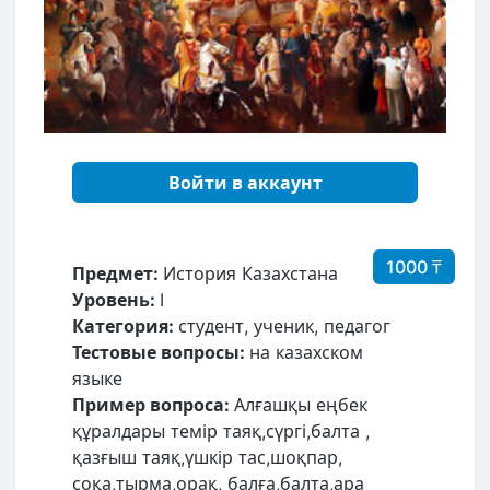
Войти в аккаунт
1000 ₸
Предмет:
История Казахстана
Уровень:
I
Категория:
студент, ученик, педагог
Тестовые вопросы:
на казахском
языке
Пример вопроса:
Алғашқы еңбек
құралдары темір таяқ,сүргі,балта ,
қазғыш таяқ,үшкір тас,шоқпар,
соқа,тырма,орақ, балға,балта,ара