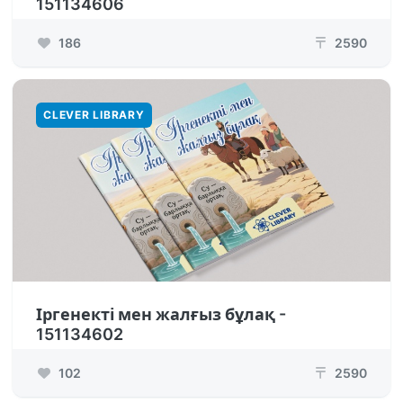
151134606
186
2590
₸
CLEVER LIBRARY
Іргенекті мен жалғыз бұлақ -
151134602
102
2590
₸