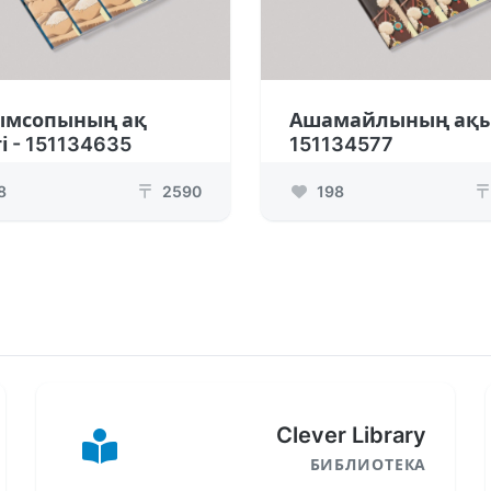
ымсопының ақ
Ашамайлының ақы
і - 151134635
151134577
8
2590
198
₸
₸
Clever Library
БИБЛИОТЕКА