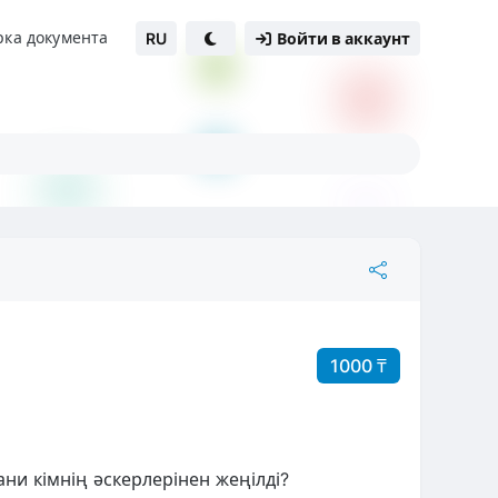
рка документа
RU
Войти в аккаунт
1000 ₸
ни кімнің әскерлерінен жеңілді?