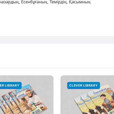
назардың, Есенбұғаның, Темірдің, Қасымның
ER LIBRARY
CLEVER LIBRARY