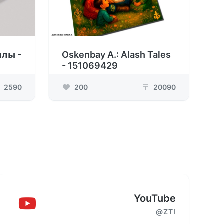
лы -
Oskenbay A.: Alash Tales
- 151069429
2590
200
20090
₸
YouTube
@ZTI