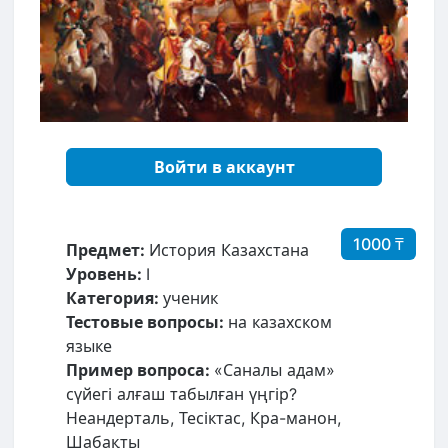
Войти в аккаунт
1000 ₸
Предмет:
История Казахстана
Уровень:
I
Категория:
ученик
Тестовые вопросы:
на казахском
языке
Пример вопроса:
«Саналы адам»
сүйегі алғаш табылған үңгір?
Неандерталь, Тесіктас, Кра-манон,
Шабақты