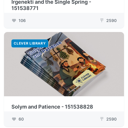
Irgenekti and the Single Spring -
151538771
106
2590
₸
CLEVER LIBRARY
Solym and Patience - 151538828
60
2590
₸