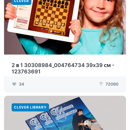
CLEVER
2 в 1 30308984_004764734 39x39 см -
123763691
34
72090
₸
CLEVER LIBRARY