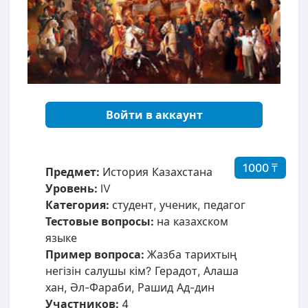
Войти в аккаунт
1000 ₸
Предмет:
История Казахстана
Уровень:
IV
Категория:
студент, ученик, педагог
Тестовые вопросы:
на казахском
языке
Пример вопроса:
Жазба тарихтың
негізін салушы кім? Герадот, Алаша
хан, Əл-Фараби, Рашид Ад-дин
Участников:
4