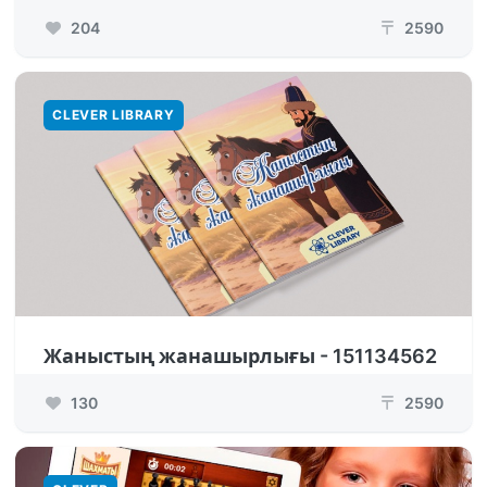
204
2590
₸
CLEVER LIBRARY
Жаныстың жанашырлығы - 151134562
130
2590
₸