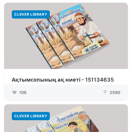
CLEVER LIBRARY
Ақтымсопының ақ ниеті - 151134635
106
2590
₸
CLEVER LIBRARY