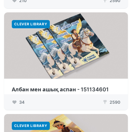
210
2590
₸
CLEVER LIBRARY
Албан мен ашық аспан - 151134601
34
2590
₸
CLEVER LIBRARY