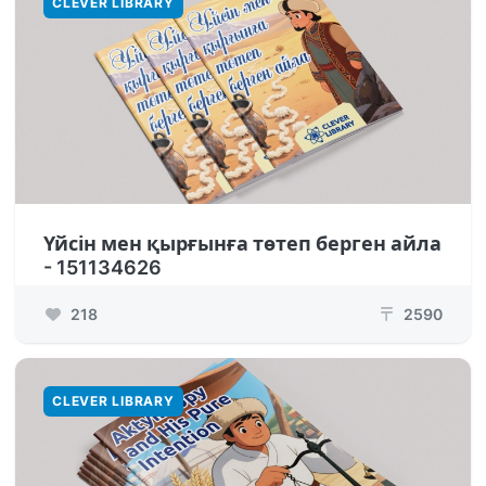
CLEVER LIBRARY
Үйсін мен қырғынға төтеп берген айла
- 151134626
218
2590
₸
CLEVER LIBRARY