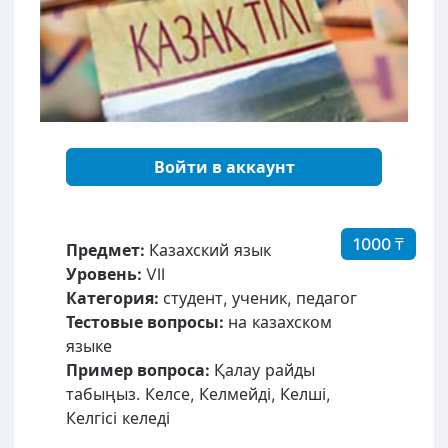
Войти в аккаунт
1000 ₸
Предмет:
Казахский язык
Уровень:
VII
Категория:
студент, ученик, педагог
Тестовые вопросы:
на казахском
языке
Пример вопроса:
Қалау райды
табыңыз. Келсе, Келмейді, Келші,
Келгісі келеді