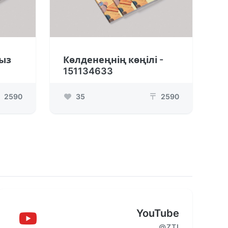
ғыз
Көлденеңнің көңілі -
151134633
2590
35
2590
₸
YouTube
@ZTI