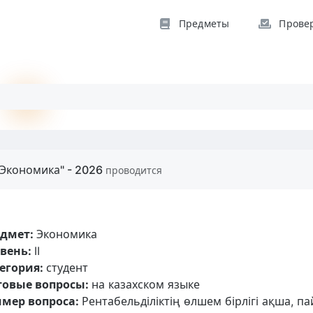
Предметы
Прове
"Экономика" - 2026
проводится
едмет:
Экономика
вень:
II
егория:
студент
товые вопросы:
на казахском языке
мер вопроса:
Рентабельділіктің өлшем бірлігі ақша, па