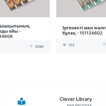
ышқылының
Іргенекті мен жал
ды ойы -
бұлақ - 151134602
34606
123
₸
2590
₸
Clever Library
БИБЛИОТЕКА