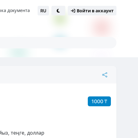
рка документа
RU
Войти в аккаунт
1000 ₸
йыз, теңге, доллар