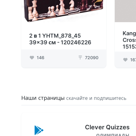
Kang
2 в 1 YHTM_878_45
Cros
39x39 см - 120246226
1515
146
72090
₸
16
Наши страницы
скачайте и подпишитесь
Clever Quizzes
ОЛИМПИАДЫ