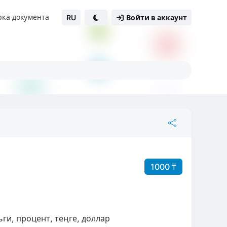
рка документа
RU
Войти в аккаунт
1000 ₸
и, процент, теңге, доллар