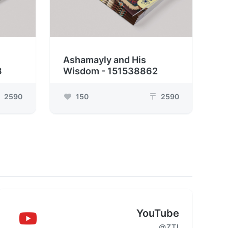
Ashamayly and His
3
Wisdom - 151538862
2590
150
2590
₸
YouTube
@ZTI