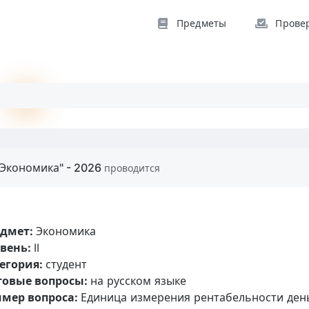
Предметы
Прове
"Экономика" - 2026
проводится
едмет:
Экономика
вень:
II
егория:
студент
товые вопросы:
на русском языке
мер вопроса:
Единица измерения рентабельности деньг