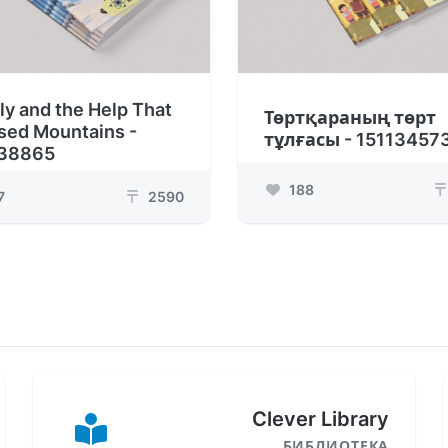
ly and the Help That
Төртқараның төрт
sed Mountains -
тұлғасы - 15113457
38865
188
₸
7
2590
₸
Clever Library
БИБЛИОТЕКА