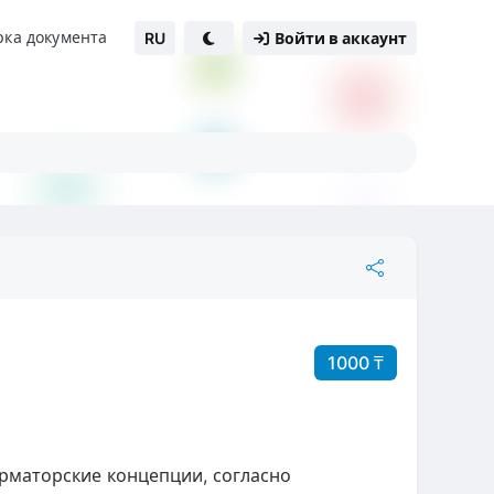
рка документа
RU
Войти в аккаунт
1000 ₸
маторские концепции, согласно