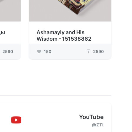
ды
Ashamayly and His
Wisdom - 151538862
2590
150
2590
₸
YouTube
@ZTI