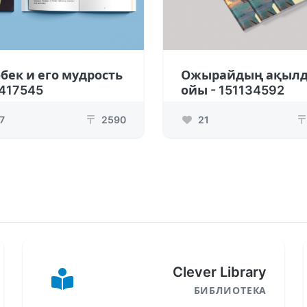
бек и его мудрость
Ожырайдың ақыл
1417545
ойы - 151134592
7
2590
21
₸
₸
Clever Library
БИБЛИОТЕКА