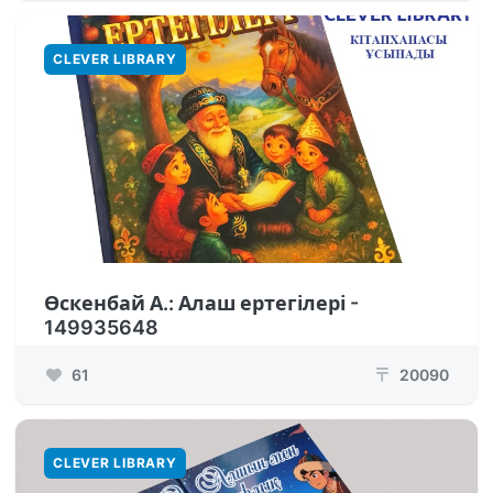
CLEVER LIBRARY
Өскенбай А.: Алаш ертегілері -
149935648
61
20090
₸
CLEVER LIBRARY