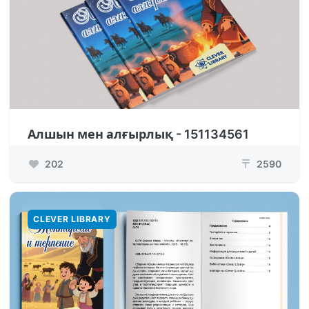
Алшын мен алғырлық - 151134561
202
2590
₸
CLEVER LIBRARY