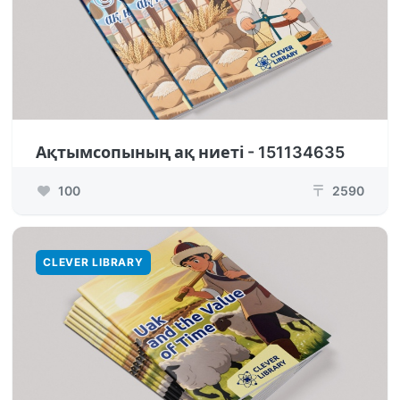
Ақтымсопының ақ ниеті - 151134635
100
2590
₸
CLEVER LIBRARY