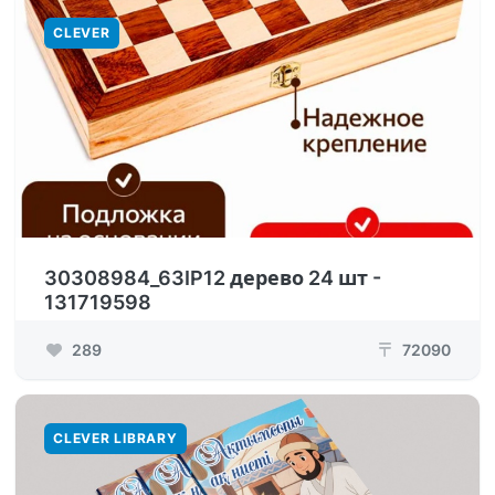
CLEVER
30308984_63IP12 дерево 24 шт -
131719598
289
72090
₸
CLEVER LIBRARY