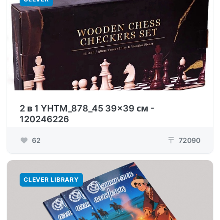
2 в 1 YHTM_878_45 39x39 см -
120246226
62
72090
₸
CLEVER LIBRARY