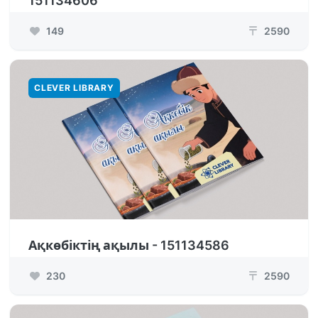
151134606
149
2590
₸
CLEVER LIBRARY
Ақкөбіктің ақылы - 151134586
230
2590
₸