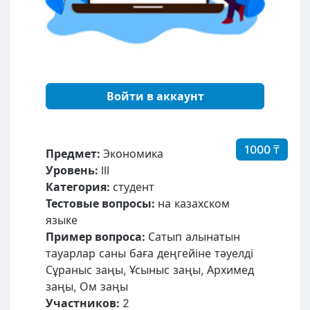
Войти в аккаунт
1000 ₸
Предмет:
Экономика
Уровень:
III
Категория:
студент
Тестовые вопросы:
на казахском
языке
Пример вопроса:
Сатып алынатын
тауарлар саны баға деңгейіне тәуелді
Сұраныс заңы, Ұсыныс заңы, Архимед
заңы, Ом заңы
Участников:
2