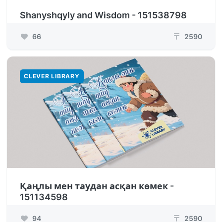
Shanyshqyly and Wisdom - 151538798
66
2590
₸
CLEVER LIBRARY
Қаңлы мен таудан асқан көмек -
151134598
94
2590
₸