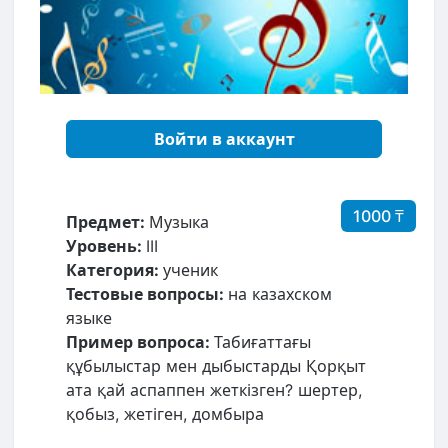
Войти в аккаунт
1000 ₸
Предмет:
Музыка
Уровень:
III
Категория:
ученик
Тестовые вопросы:
на казахском
языке
Пример вопроса:
Табиғаттағы
құбылыстар мен дыбыстарды Қорқыт
ата қай аспаппен жеткізген? шертер,
қобыз, жетіген, домбыра