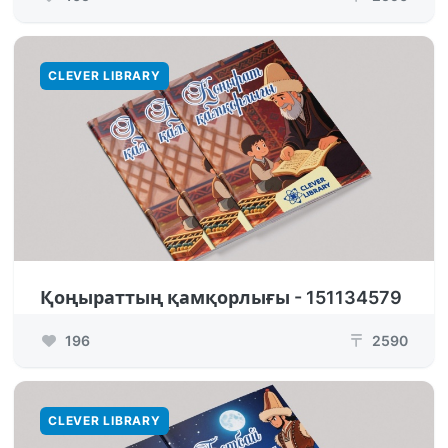
CLEVER LIBRARY
Қоңыраттың қамқорлығы - 151134579
196
2590
₸
CLEVER LIBRARY