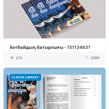
Ботбайдың батырлығы - 151134631
275
2590
₸
CLEVER LIBRARY