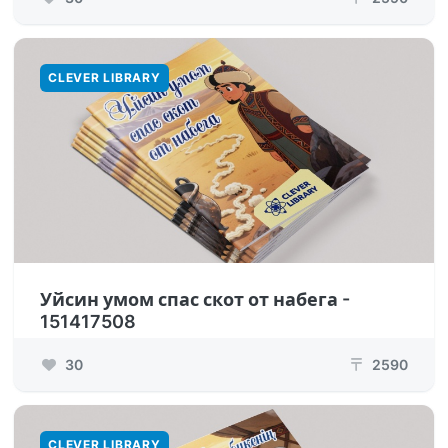
CLEVER LIBRARY
Уйсин умом спас скот от набега -
151417508
30
2590
₸
CLEVER LIBRARY