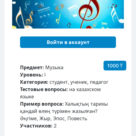
Войти в аккаунт
1000 ₸
Предмет:
Музыка
Уровень:
I
Категория:
студент, ученик, педагог
Тестовые вопросы:
на казахском
языке
Пример вопроса:
Халықтың тарихы
қандай өлең түрімен жазылған?
Əңгіме, Жыр, Эпос, Повесть
Участников:
2