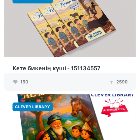
Кете бикенің күші - 151134557
150
2590
₸
CLEVER LIBRARY