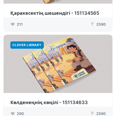
Қаракесектің шешендігі - 151134565
211
2590
₸
CLEVER LIBRARY
Көлденеңнің көңілі - 151134633
290
2590
₸