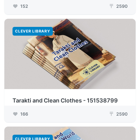
152
2590
₸
CLEVER LIBRARY
Tarakti and Clean Clothes - 151538799
166
2590
₸
CLEVER LIBRARY