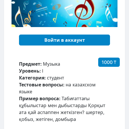
Войти в аккаунт
1000 ₸
Предмет:
Музыка
Уровень:
I
Категория:
студент
Тестовые вопросы:
на казахском
языке
Пример вопроса:
Табиғаттағы
құбылыстар мен дыбыстарды Қорқыт
ата қай аспаппен жеткізген? шертер,
қобыз, жетіген, домбыра