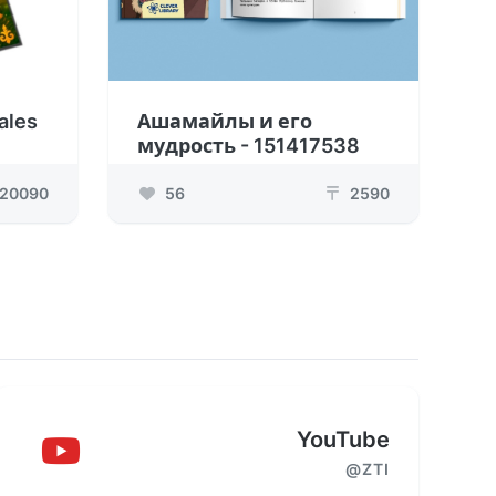
ales
Ашамайлы и его
мудрость - 151417538
20090
56
2590
₸
YouTube
@ZTI