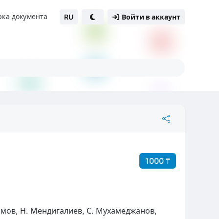
рка документа
RU
Войти в аккаунт
1000 ₸
амов, Н. Мендигалиев, С. Мухамеджанов,