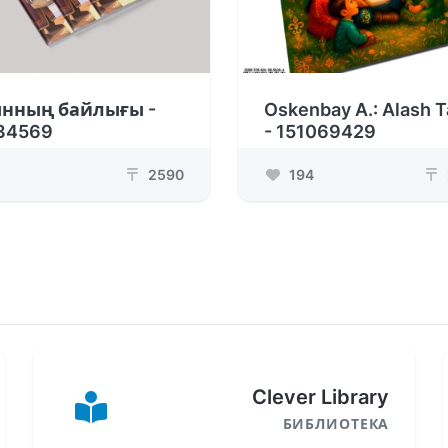
ынның байлығы -
Oskenbay A.: Alash T
34569
- 151069429
2590
194
₸
₸
Clever Library
БИБЛИОТЕКА