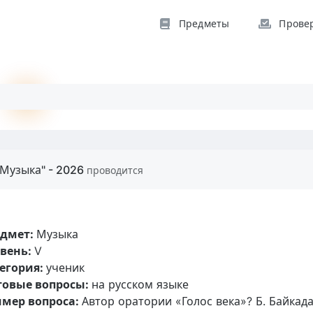
Предметы
Прове
"Музыка" - 2026
проводится
едмет:
Музыка
вень:
V
егория:
ученик
товые вопросы:
на русском языке
мер вопроса:
Автор оратории «Голос века»? Б. Байкад