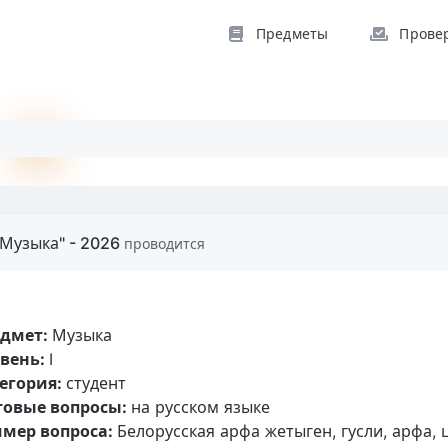
Предметы
Прове
"Музыка" - 2026
проводится
едмет:
Музыка
вень:
I
егория:
студент
товые вопросы:
на русском языке
мер вопроса:
Белорусская арфа жетыген, гусли, арфа,