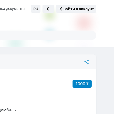
рка документа
RU
Войти в аккаунт
1000 ₸
 цимбалы