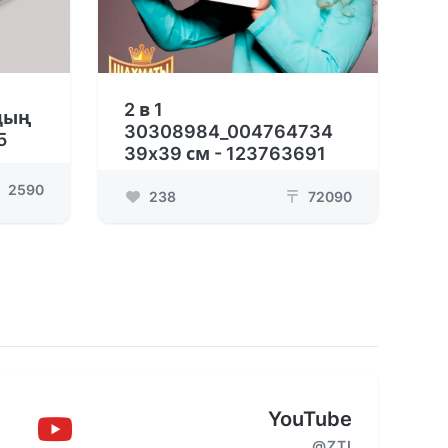
2 в 1
дың
30308984_004764734
5
39x39 см - 123763691
2590
238
72090
₸
YouTube
@ZTI