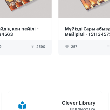
йдің кең пейілі -
Мүйізді Сары абыз
34563
мейірімі - 15113457
9
2590
257
₸
₸
Clever Library
БИБЛИОТЕКА