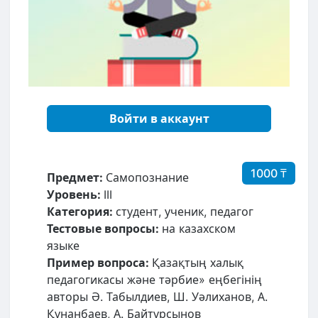
Войти в аккаунт
1000 ₸
Предмет:
Самопознание
Уровень:
III
Категория:
студент, ученик, педагог
Тестовые вопросы:
на казахском
языке
Пример вопроса:
Қазақтың халық
педагогикасы және тәрбие» еңбегінің
авторы Ə. Табылдиев, Ш. Уəлиханов, А.
Құнанбаев, А. Байтұрсынов