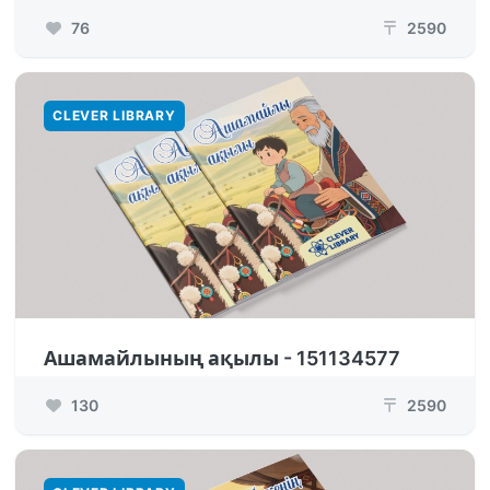
76
2590
₸
CLEVER LIBRARY
Ашамайлының ақылы - 151134577
130
2590
₸