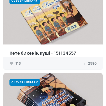
CLEVER LIBRARY
Кете бикенің күші - 151134557
113
2590
₸
CLEVER LIBRARY