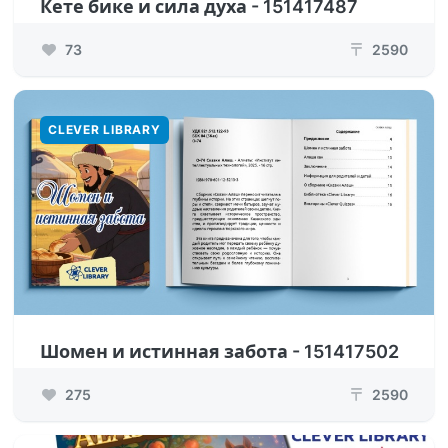
Кете бике и сила духа - 151417487
73
2590
₸
CLEVER LIBRARY
Шомен и истинная забота - 151417502
275
2590
₸