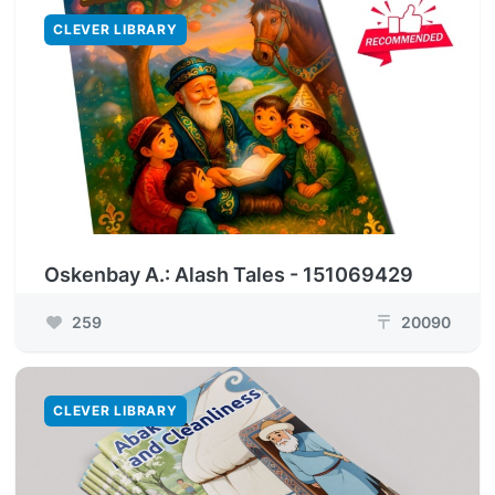
CLEVER LIBRARY
Oskenbay A.: Alash Tales - 151069429
259
20090
₸
CLEVER LIBRARY