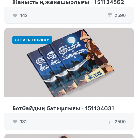
Жаныстың жанашырлығы - 151134562
142
2590
₸
CLEVER LIBRARY
Ботбайдың батырлығы - 151134631
131
2590
₸