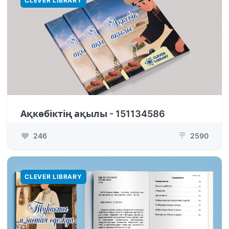
CLEVER LIBRARY
Ақкөбіктің ақылы - 151134586
246
2590
₸
CLEVER LIBRARY