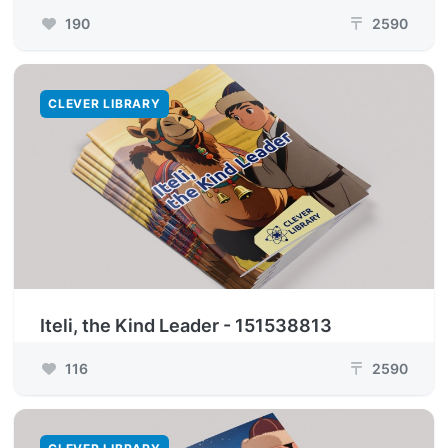
190
2590
₸
CLEVER LIBRARY
Iteli, the Kind Leader - 151538813
116
2590
₸