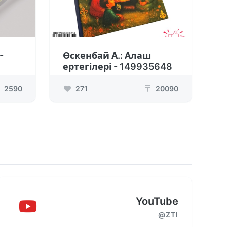
-
Өскенбай А.: Алаш
ертегілері - 149935648
2590
271
20090
₸
YouTube
@ZTI