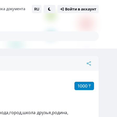
рка документа
RU
Войти в аккаунт
1000 ₸
ода,город,школа друзья,родина,