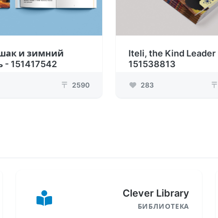
шак и зимний
Iteli, the Kind Leader 
ь - 151417542
151538813
2590
283
₸
₸
Clever Library
БИБЛИОТЕКА