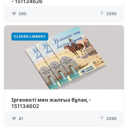
- 151134626
290
2590
₸
CLEVER LIBRARY
Іргенекті мен жалғыз бұлақ -
151134602
41
2590
₸