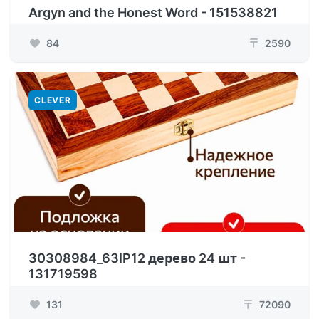
Argyn and the Honest Word - 151538821
84
2590
₸
CLEVER
30308984_63IP12 дерево 24 шт -
131719598
131
72090
₸