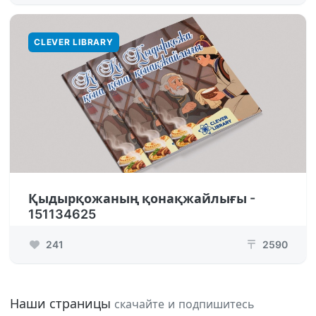
CLEVER LIBRARY
Қыдырқожаның қонақжайлығы -
151134625
241
2590
₸
Наши страницы
скачайте и подпишитесь