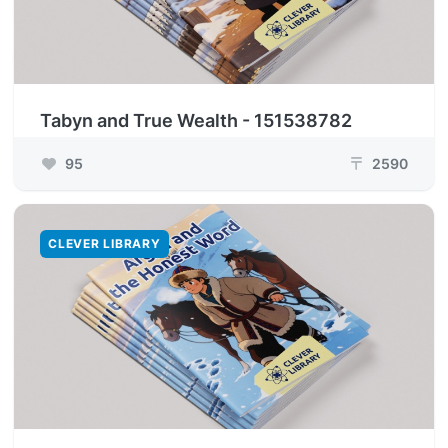
Tabyn and True Wealth - 151538782
95
2590
₸
CLEVER LIBRARY