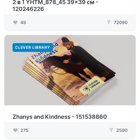
2 в 1 YHTM_878_45 39x39 см -
120246226
49
72090
₸
CLEVER LIBRARY
Zhanys and Kindness - 151538860
275
2590
₸