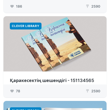
186
2590
₸
CLEVER LIBRARY
Қаракесектің шешендігі - 151134565
78
2590
₸