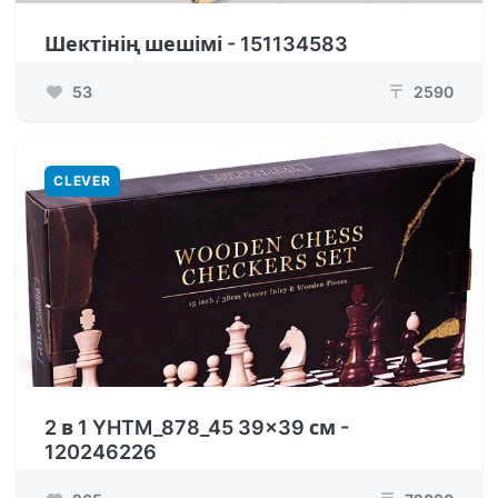
Шектінің шешімі - 151134583
53
2590
₸
CLEVER
2 в 1 YHTM_878_45 39x39 см -
120246226