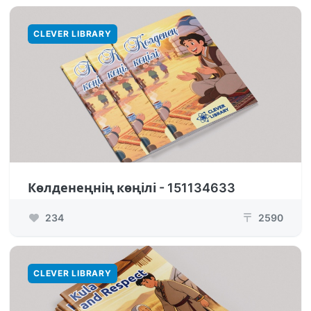
CLEVER LIBRARY
Көлденеңнің көңілі - 151134633
234
2590
₸
CLEVER LIBRARY