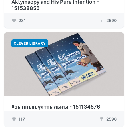
Aktymsopy and His Pure Intention -
151538855
281
2590
₸
CLEVER LIBRARY
Ұзынның ұяттылығы - 151134576
117
2590
₸