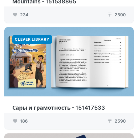
Mountains - 151538865
234
2590
₸
CLEVER LIBRARY
Сары и грамотность - 151417533
186
2590
₸