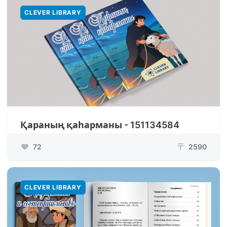
CLEVER LIBRARY
Қараның қаһарманы - 151134584
72
2590
₸
CLEVER LIBRARY