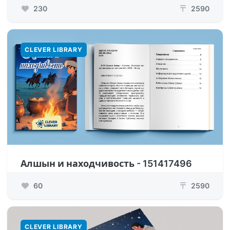
230
2590
₸
CLEVER LIBRARY
Алшын и находчивость - 151417496
60
2590
₸
CLEVER LIBRARY