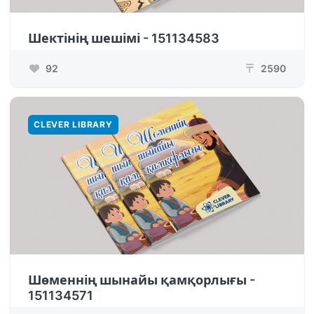
Шектінің шешімі - 151134583
92
2590
₸
CLEVER LIBRARY
Шөменнің шынайы қамқорлығы -
151134571