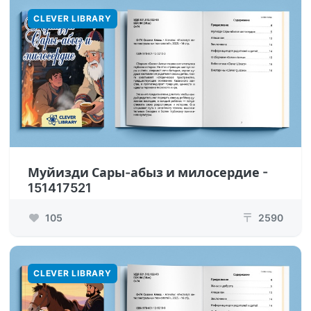
CLEVER LIBRARY
Муйизди Сары-абыз и милосердие -
151417521
105
2590
₸
CLEVER LIBRARY