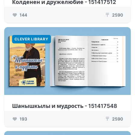
Колденен и дружелюбие - 151417512
144
2590
₸
CLEVER LIBRARY
Шанышкылы и мудрость - 151417548
193
2590
₸