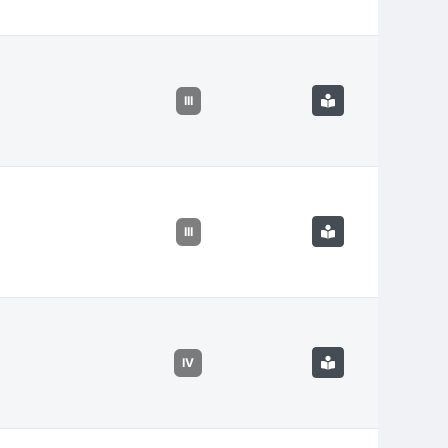
III
III
IV