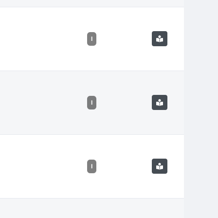
I
I
I