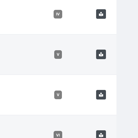
IV
V
V
VI