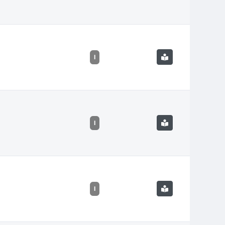
I
I
I