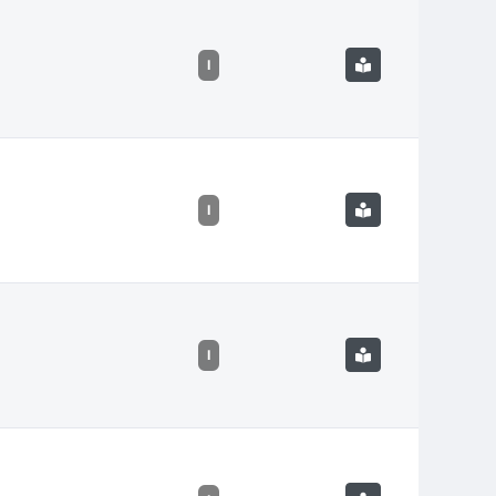
I
I
I