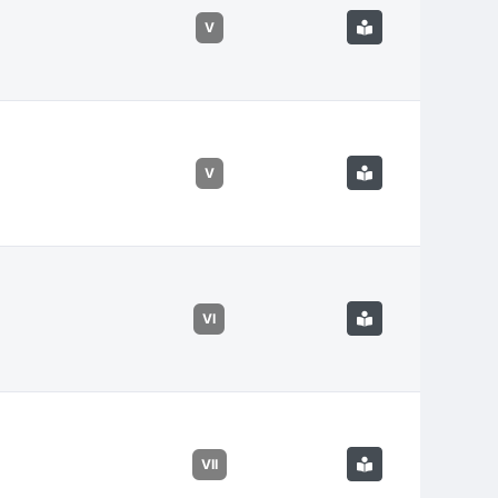
V
V
VI
VII